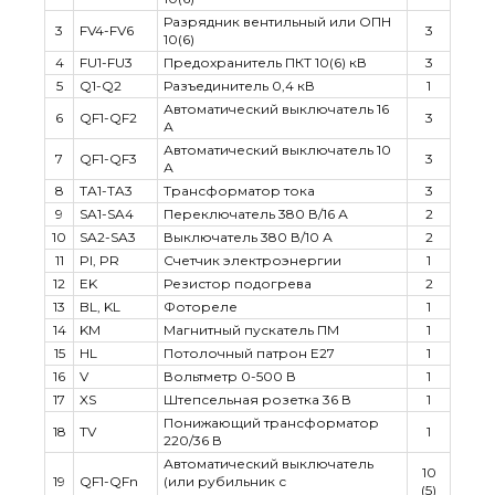
Разрядник вентильный или ОПН
3
FV4-FV6
3
10(6)
4
FU1-FU3
Предохранитель ПКТ 10(6) кВ
3
5
Q1-Q2
Разъединитель 0,4 кВ
1
Автоматический выключатель 16
6
QF1-QF2
3
А
Автоматический выключатель 10
7
QF1-QF3
3
А
8
TA1-TA3
Трансформатор тока
3
9
SA1-SA4
Переключатель 380 В/16 А
2
10
SA2-SA3
Выключатель 380 В/10 А
2
11
PI, PR
Счетчик электроэнергии
1
12
EK
Резистор подогрева
2
13
BL, KL
Фотореле
1
14
KM
Магнитный пускатель ПМ
1
15
HL
Потолочный патрон Е27
1
16
V
Вольтметр 0-500 В
1
17
XS
Штепсельная розетка 36 В
1
Понижающий трансформатор
18
TV
1
220/36 В
Автоматический выключатель
10
19
QF1-QFn
(или рубильник с
(5)