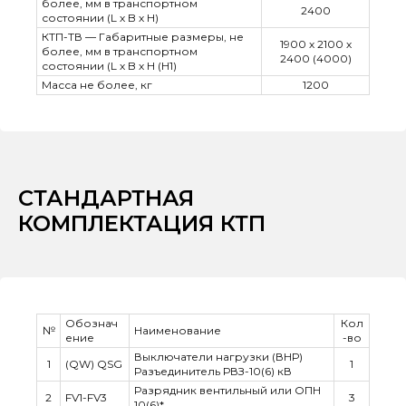
более, мм в транспортном
2400
состоянии (L х B х H)
КТП-ТВ — Габаритные размеры, не
1900 х 2100 х
более, мм в транспортном
2400 (4000)
состоянии (L х B х H (Н1)
Масса не более, кг
1200
СТАНДАРТНАЯ
КОМПЛЕКТАЦИЯ КТП
Обознач
Кол
№
Наименование
ение
-во
Выключатели нагрузки (ВНР)
1
(QW) QSG
1
Разъединитель РВЗ-10(6) кВ
Разрядник вентильный или ОПН
2
FV1-FV3
3
10(6)*