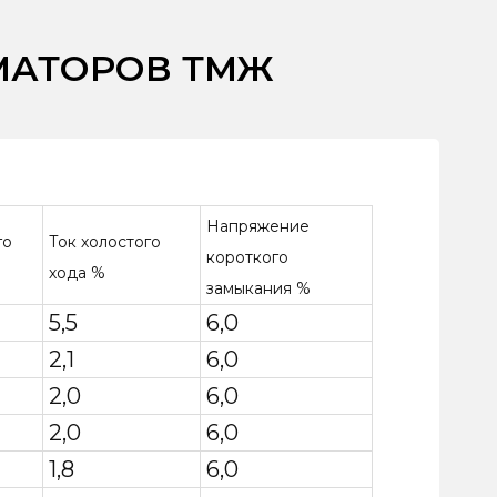
МАТОРОВ ТМЖ
Напряжение
го
Ток холостого
короткого
хода %
замыкания %
5,5
6,0
2,1
6,0
2,0
6,0
2,0
6,0
1,8
6,0