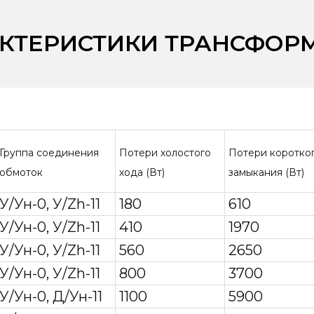
АКТЕРИСТИКИ ТРАНСФОР
Группа соединения
Потери холостого
Потери коротко
обмоток
хода (Вт)
замыкания (Вт)
У/Ун-0, У/Zh-11
180
610
У/Ун-0, У/Zh-11
410
1970
У/Ун-0, У/Zh-11
560
2650
У/Ун-0, У/Zh-11
800
3700
У/Ун-0, Д/Ун-11
1100
5900