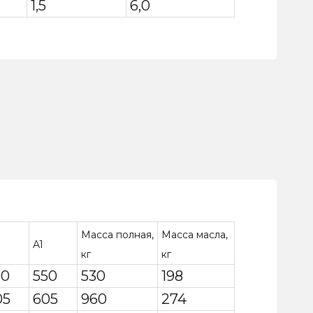
1,5
6,0
Масса полная,
Масса масла,
A1
кг
кг
50
550
530
198
05
605
960
274