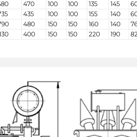
580
470
100
100
135
145
6
735
435
100
100
155
140
6
790
480
150
150
160
140
7
130
400
150
150
220
190
8