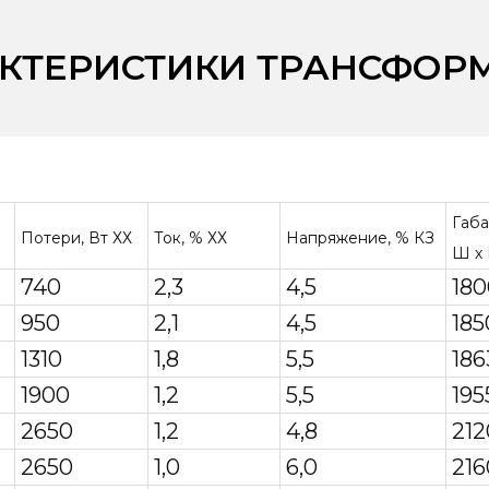
АКТЕРИСТИКИ ТРАНСФОР
Габа
Потери, Вт ХХ
Ток, % ХХ
Напряжение, % КЗ
Ш х 
740
2,3
4,5
180
950
2,1
4,5
185
1310
1,8
5,5
186
1900
1,2
5,5
195
2650
1,2
4,8
212
2650
1,0
6,0
216