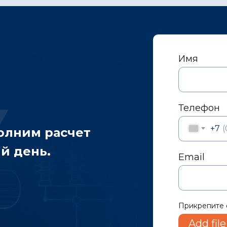
Имя
Телефон
+7
полним расчет
й день.
Email
Прикрепите 
Add file