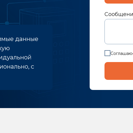
Сообщен
димые данные
кую
Соглашаю
идуальной
ионально, с